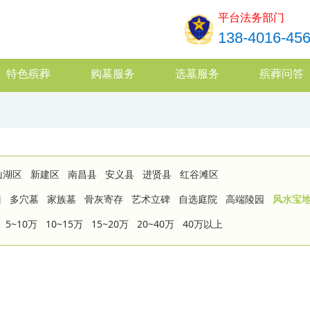
平台法务部门
138-4016-45
特色殡葬
购墓服务
选墓服务
殡葬问答
山湖区
新建区
南昌县
安义县
进贤县
红谷滩区
墙
多穴墓
家族墓
骨灰寄存
艺术立碑
自选庭院
高端陵园
风水宝
5~10万
10~15万
15~20万
20~40万
40万以上