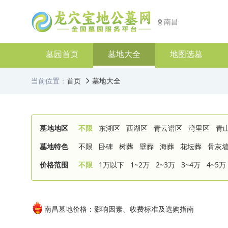
南昌
墓园首页
墓地大全
地图选墓
当前位置：
首页
墓地大全
墓地地区
不限
东湖区
西湖区
青云谱区
湾里区
青
墓地特色
不限
卧碑
树葬
壁葬
海葬
花坛葬
骨灰
价格范围
不限
1万以下
1~2万
2~3万
3~4万
4~5万
南昌墓地价格：影响因素、收费标准及选购指南