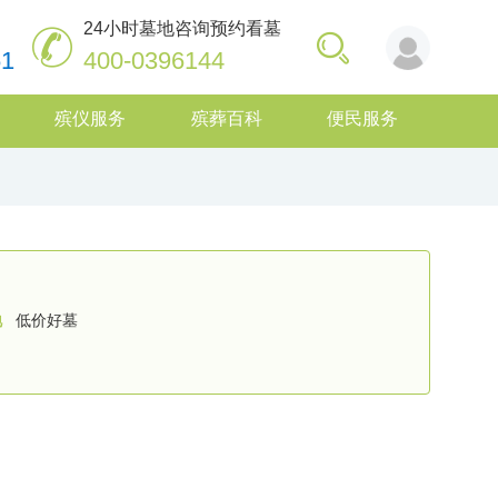
24小时墓地咨询预约看墓
61
400-0396144
殡仪服务
殡葬百科
便民服务
地
低价好墓
南昌